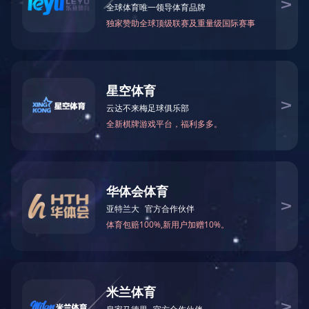
太阳能路灯
浏览次数：4263次
所属分类：路灯杆
发布日期：2020-12-09 14:51:27
咨询热线：19949181999
详情