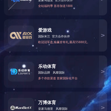
路灯是城市现代化建设的重要指标，但全国各地路灯系
统存在着现代化程度落后、安全隐患较多、维护管理困难的
情况。严重制约了城市路灯的发展，当前路灯控制，还停留