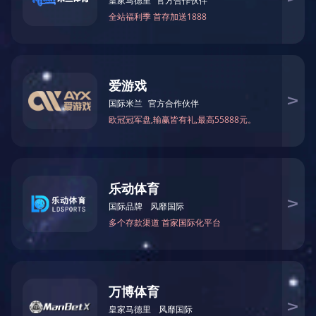
河南八棱杆厂家
Read More
监控杆
Read More