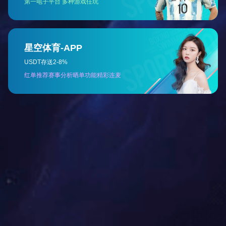
Read More
河南诱导屏杆厂家
Read More