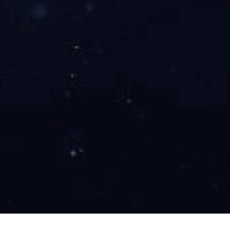
Read More
6米太阳能路灯
Read More