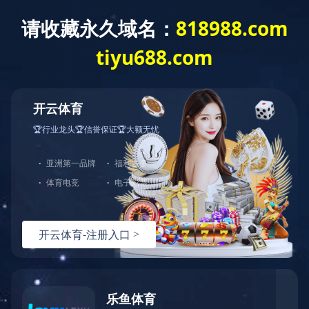
华体会（中国）
公司简介
新闻中心
产品展示
当前位置：
>
>
首页
产品展示
限高架
成功案例
厂区展示
联系我们