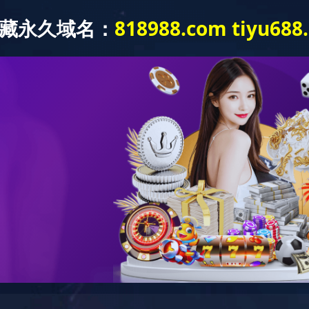
有疑问或合作意向欢迎致电我们！
诚信服务、保证质量
集研发、制造、销售、服务于一体的规模化企业
新闻中心
产品展示
成功案例