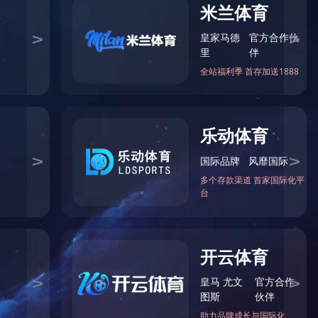
入口生产厂家
们