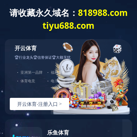
华体会（中国）
公司简介
新闻中心
产品展示
当前位置：
>
>
首页
新闻中心
公司新闻
成功案例
制作监控杆要留意的细节问题
厂区展示
联系我们
时间：2025-07-23 14:45:53
点击：1699 次
来源：本站
监控杆的消费厂家在制造过程中应偏重留意镀锌和喷塑这
2方面的技艺，有了好的表面处置方式，才干使监控杆表面
滑润，漂亮，监控杆厂家应做灌注基础，基础标准为