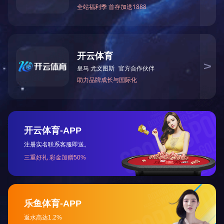
上一篇：
如何确定监控杆支架横臂高度的方案
下一篇：
电子警察抓拍监控杆的安装要求
热门资讯
监控杆在我们生活中起到了什么作用
什么样的道路用什么样的路灯杆
使用监控杆有没有标准
电子警察抓拍监控杆的安装要求
制作监控杆要留意的细节问题
制作监控杆要留意的细节问题
太阳能路灯灯杆是怎么选择的