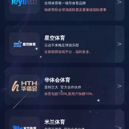
600mm×600mm×800mm,基础罗栓为6-M32mm×500mmH,选用
C30混凝土硷制而成，在硷制过程中要选用振荡棒振荡。在
基础硷制时，其究竟高度比路面程度线低5-10CM用于康复
花草地等，使其与四周环境调和，为了不影响漂亮还需求做
维护漆作业。